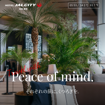
05:53
／
34.3
℃
93.7
℉
Travel with
Peace of mind.
それぞれの旅に、くつろぎを。