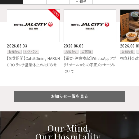
ー・観光
2026.08.03
2026.06.09
2026.06.0
お知らせ
レストラン
お知らせ
ご宿泊
お知らせ
【お盆期間】Cafe＆Dining HARUH
【重要・注意喚起】WhatsAppアプ
朝食料金改
ORO ランチ営業休止のお知らせ
リやメールからの不正メッセージに
ついて
お知らせ一覧を見る
Our Mind,
Our Hospitality.