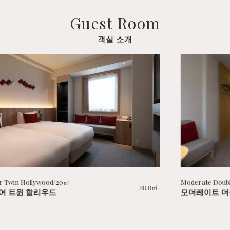
Guest Room
객실 소개
㎡
Moderate Double/18㎡
20.0㎡
모더레이트 더블