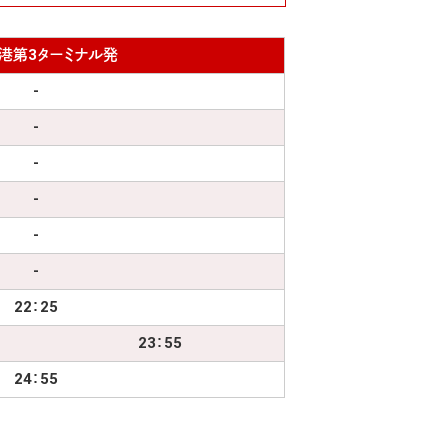
港第3ターミナル発
-
-
-
-
-
-
22：25
23：55
24：55