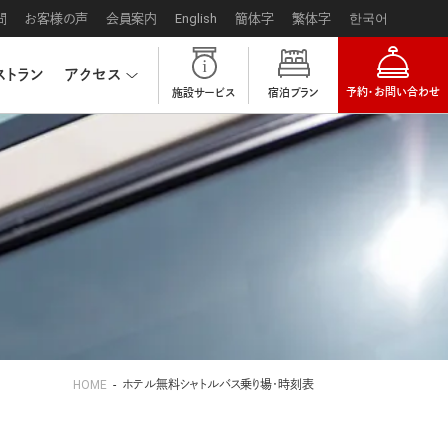
問
お客様の声
会員案内
English
簡体字
繁体字
한국어
ストラン
アクセス
予約・お問い合わせ
施設サービス
宿泊プラン
HOME
ホテル無料シャトルバス乗り場・時刻表