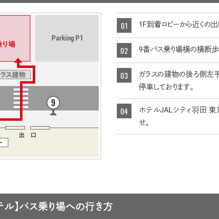
1F到着ロビーから近くの出
9番バス乗り場横の横断歩
ガラスの建物の後ろ側左
停車しております。
ホテルJALシティ羽田 
せ。
テル】バス乗り場への行き方