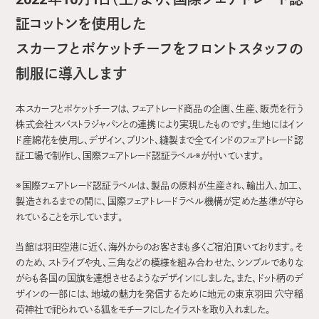
証コットンを使用した
スカーフとポケットチーフをフロントスタッフの
制服に導入します
本スカーフとポケットチーフは、フェアトレード商品の企画、生産、販売を行う
株式会社スバストラジャパンとの連携により実現したものです。生地にはイン
ド産綿花を使用し、デザイン、プリント、縫製まで全てインドのフェアトレード認
証工場で制作し、国際フェアトレード認証ラベル※が付いています。
※国際フェアトレード認証ラベルは、製品の原料が生産され、輸出入、加工、
製造されるまでの間に、国際フェアトレードラベル機構が定めた基準が守ら
れていることを示しています。
当館は羽田空港に近く、海外からのお客さまも多くご宿泊頂いております。そ
のため、ストライプや丸、三角などの模様を組み合わせた、シンプルでありな
がらも各国の国旗を連想させるようなデザインにしました。また、ドット柄のデ
ザインの一部には、地域の魅力を発信するために地元の東京羽田 穴守稲
荷神社で祀られている狐をモチーフにしたイラストを取り入れました。