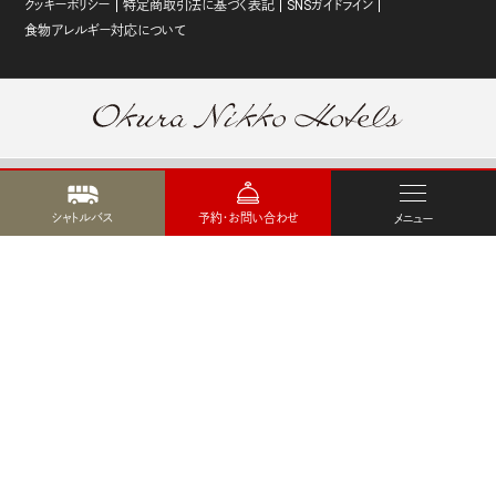
クッキーポリシー
特定商取引法に基づく表記
SNSガイドライン
食物アレルギー対応について
ホテル一覧
会員プログラム One Harmony
シャトルバス
予約・お問い合わせ
メニュー
オークラニッコーホテルズ 予約センター
営業拠点のご案内
マイレージ提携サービス
Copyright©