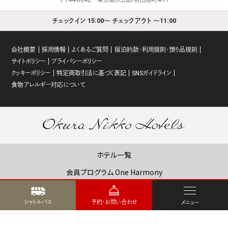
〒144-0042 東京都大田区羽田旭町4-11
チェックイン 15:00～ チェックアウト ～11:00
会社概要
採用情報
よくあるご質問
宿泊約款・利用規則・預り品規則
サイトポリシー
プライバシーポリシー
クッキーポリシー
特定商取引法に基づく表記
SNSガイドライン
食物アレルギー対応について
ホテル一覧
会員プログラム One Harmony
オークラニッコーホテルズ 予約センター
シャトルバス
予約・お問い合わせ
メニュー
営業拠点のご案内
マイレージ提携サービス