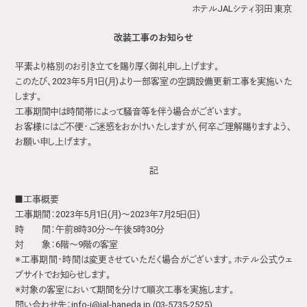
ホテルJALシティ羽田 東京
改装工事のお知らせ
平素より格別のお引き立てを賜り厚く御礼申し上げます。
このたび、2023年5月1日(月)より一部客室の空調設備更新工事を実施いた
します。
工事期間中は時間帯によって騒音等を伴う場合がございます。
お客様にはご不便・ご迷惑をおかけいたしますが、何卒ご理解賜りますよう、
お願い申し上げます。
記
■工事概要
工事期間：2023年5月1日(月)～2023年7月25日(日)
時 間：午前8時30分～午後5時30分
対 象：6階～9階の客室
※工事期間・時間は変更させていただく場合がございます。ホテル公式ウェ
ブサイトでお知らせします。
※対象の客室において期間を分けて順次工事を実施します。
問い合わせ先：info-j@jal-haneda.jp (03-5735-2525)