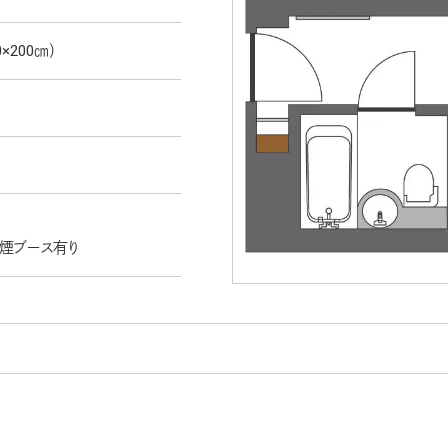
×200㎝）
喫煙ブース有り