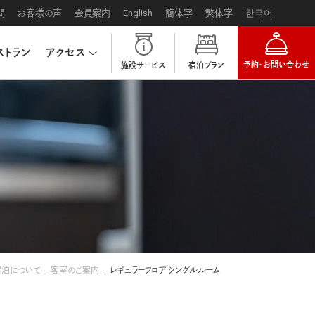
問
お客様の声
会員案内
English
簡体字
繁体字
한국어
ストラン
アクセス
予約・お問い合わせ
施設サービス
宿泊プラン
宿泊について
客室のご案内
レギュラーフロア シングルルーム