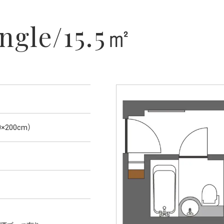
ngle/15.5㎡
×200cm）