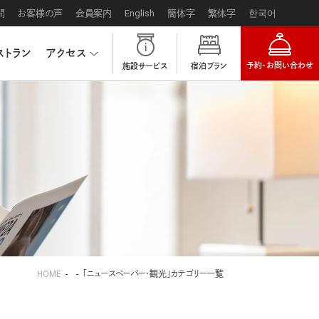
問
お客様の声
会員案内
English
簡体字
繁体字
한국어
ストラン
アクセス
予約・お問い合わせ
施設サービス
宿泊プラン
HOME
「ニュースペーパー・観光」カテゴリー一覧