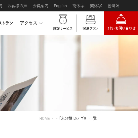
問
お客様の声
会員案内
English
簡体字
繁体字
한국어
ストラン
アクセス
予約・お問い合わせ
施設サービス
宿泊プラン
HOME
「未分類」カテゴリー一覧